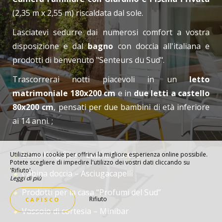
(2,35 m x 2,55 m) riscaldata dal sole.
Lasciatevi sedurre dai numerosi comfort a vostra
disposizione e dal
bagno
con doccia all'italiana e
prodotti di benvenuto "Senteurs du Sud".
Trascorrerai notti piacevoli in un
letto
matrimoniale 180x200 cm
e in
due letti a castello
80x200 cm
, pensati per due bambini di età inferiore
ai 14 anni. ;
Letto King Size – Letti a Castello
Utilizziamo i cookie per offrirvi la migliore esperienza online possibile.
Potete scegliere di impedire l'utilizzo dei vostri dati cliccando su
'Rifiuto'.
Cabina doccia – Asciugacapelli
Leggi di più
Prodotti per la casa “Profumi del Sud”
Rifiuto
CAPISCO
Vassoio di cortesia – Minibar