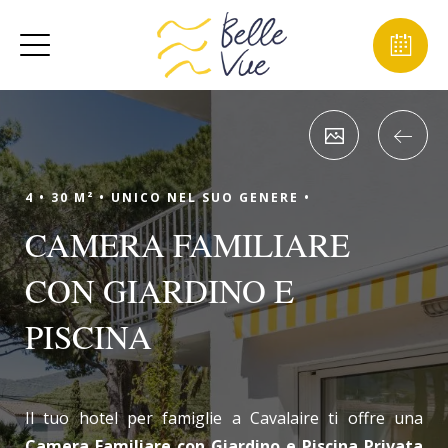
4 •
30 M² •
UNICO NEL SUO GENERE •
CAMERA FAMILIARE
CON GIARDINO E
PISCINA
Il tuo hotel per famiglie a Cavalaire ti offre una
Camera Familiare con Giardino e Piscina Privata