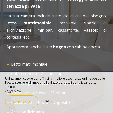
terrazza privata
.
La tua camera include tutto ciò di cui hai bisogno:
letto matrimoniale
, scrivania, spazio di
archiviazione, minibar, cassaforte, vassoio di
cortesia, ecc.
Apprezzerai anche il tuo
bagno
con cabina doccia.
Letto matrimoniale
Cabina doccia – Asciugacapelli
Utilizziamo i cookie per offrirvi la migliore esperienza online possibile.
Potete scegliere di impedire l'utilizzo dei vostri dati cliccando su
Prodotti per la casa “Profumi del Sud”
'Rifiuto'.
Leggi di più
Vassoio di cortesia – Minibar
Rifiuto
Cassaforte – Ufficio – Deposito
CAPISCO
Aria condizionata