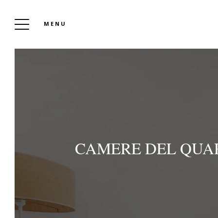
MENU
HOTEL BELLE VUE CAVALAIRE
Per Prenotare
CAMERE DEL QUA
Seleziona le date del tuo soggiorno, inserisci
il numero di persone e scopri le camere
disponibili in questo periodo. Inizia ad
organizzare la tua migliore vacanza in Costa