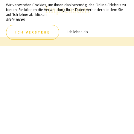
Wir verwenden Cookies, um Ihnen das bestmögliche Online-Erlebnis zu
Impressum
bieten. Sie können die Verwendung Ihrer Daten verhindern, indem Sie
auf 'Ich lehne ab' klicken.
Mehr lesen
Ich lehne ab
ICH VERSTEHE
BESTE PREISE GARANTIERT
Jetzt Buchen!
Um Ihren Zwischenstopp zum besten Preis zu
genießen, laden wir Sie ein, Ihre Reservierung direkt,
telefonisch, per E-Mail oder direkt auf der Website des
Hôtel Belle Vue in Cavalaire vorzunehmen!