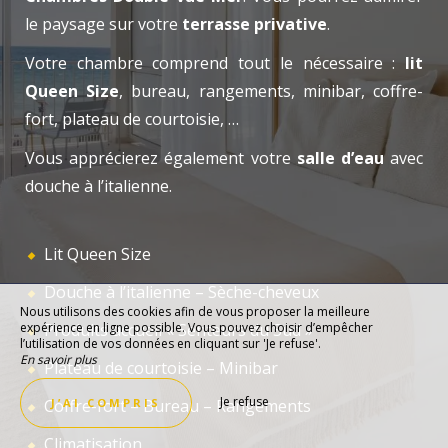
le paysage sur votre
terrasse privative
.
Votre chambre comprend tout le nécessaire :
lit
Queen Size
, bureau, rangements, minibar, coffre-
fort, plateau de courtoisie, …
Vous apprécierez également votre
salle d’eau
avec
douche à l’italienne.
Lit Queen Size
Douche à l’italienne – Sèche-cheveux
Nous utilisons des cookies afin de vous proposer la meilleure
expérience en ligne possible. Vous pouvez choisir d’empêcher
Produits accueil « Senteurs du Sud »
l’utilisation de vos données en cliquant sur 'Je refuse'.
En savoir plus
Plateau de courtoisie – Minibar
Je refuse
Coffre-fort – Bureau – Rangements
J’AI COMPRIS
Climatisation