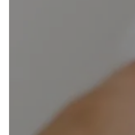
HÔTEL BELLE VUE CAVALAIRE
Réserver
Sélectionnez vos dates de séjour, inscrivez le
nombre de personnes et découvrez les
chambres disponibles à cette période.
Commencez l’organisation de vos plus belles
vacances sur la Côte d’Azur, au cœur du
Golfe de Saint-Tropez, dans notre boutique-
hôtel à Cavalaire-sur-Mer !