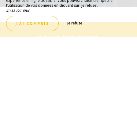
expérience en ligne possible. Vous pouvez choisir d’empêcher
l’utilisation de vos données en cliquant sur 'Je refuse'.
En savoir plus
Je refuse
J’AI COMPRIS
MEILLEURS TARIFS GARANTIS
Réservez Dès Maintenant !
Afin de profiter de votre escale au meilleur prix, nous
vous invitons à effectuer votre réservation en direct, par
téléphone, par mail ou directement sur le site de l’Hôtel
Belle Vue à Cavalaire !