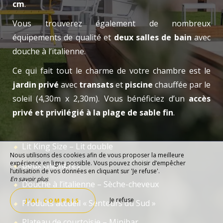
cm
.
Vous trouverez également de nombreux
équipements de qualité et
deux salles de bain
avec
douche à l’italienne.
Ce qui fait tout le charme de votre chambre est le
jardin privé
avec
transats
et
piscine
chauffée par le
soleil (4,30m x 2,30m). Vous bénéficiez d’un
accès
privé et privilégié à la plage de sable fin
.
Lit King Size – Lit double
Nous utilisons des cookies afin de vous proposer la meilleure
expérience en ligne possible. Vous pouvez choisir d’empêcher
Deux chambres
l’utilisation de vos données en cliquant sur 'Je refuse'.
En savoir plus
Douche à l’italienne – Sèche-cheveux
Je refuse
J’AI COMPRIS
Produits accueil « Senteurs du Sud »
Plateau de courtoisie – Minibar