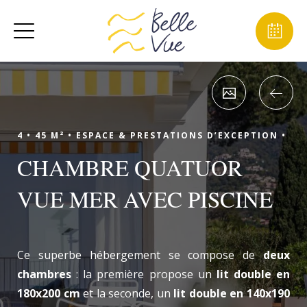
4 •
45 M² •
ESPACE & PRESTATIONS D’EXCEPTION •
CHAMBRE QUATUOR
VUE MER AVEC PISCINE
Ce superbe hébergement se compose de
deux
chambres
: la première propose un
lit double en
180x200 cm
et la seconde, un
lit double en 140x190